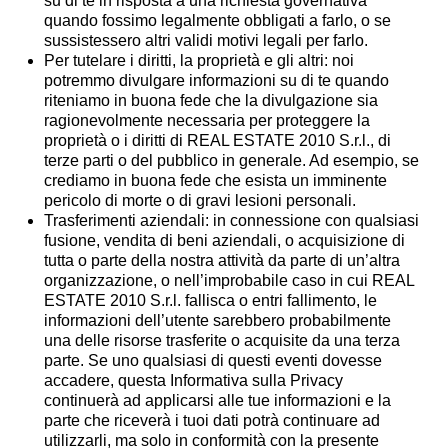
su di te in risposta a una richiesta governativa
quando fossimo legalmente obbligati a farlo, o se
sussistessero altri validi motivi legali per farlo.
Per tutelare i diritti, la proprietà e gli altri:
noi
potremmo divulgare informazioni su di te quando
riteniamo in buona fede che la divulgazione sia
ragionevolmente necessaria per proteggere la
proprietà o i diritti di REAL ESTATE 2010 S.r.l., di
terze parti o del pubblico in generale. Ad esempio, se
crediamo in buona fede che esista un imminente
pericolo di morte o di gravi lesioni personali.
Trasferimenti aziendali:
in connessione con qualsiasi
fusione, vendita di beni aziendali, o acquisizione di
tutta o parte della nostra attività da parte di un’altra
organizzazione, o nell’improbabile caso in cui REAL
ESTATE 2010 S.r.l. fallisca o entri fallimento, le
informazioni dell’utente sarebbero probabilmente
una delle risorse trasferite o acquisite da una terza
parte. Se uno qualsiasi di questi eventi dovesse
accadere, questa Informativa sulla Privacy
continuerà ad applicarsi alle tue informazioni e la
parte che riceverà i tuoi dati potrà continuare ad
utilizzarli, ma solo in conformità con la presente