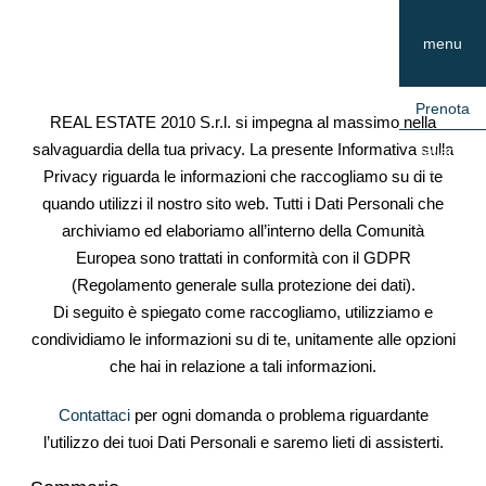
Skip
Skip
Skip
HOTEL
to
to
to
nodo
|
Sh
menu
main
primary
footer
Hotel
Off
RESTAURANT
content
sidebar
Con
|
Prenota
SPA
REAL ESTATE 2010 S.r.l.
si impegna al massimo nella
salvaguardia della tua privacy. La presente Informativa sulla
Italiano
Privacy riguarda le informazioni che raccogliamo su di te
quando utilizzi il nostro sito web. Tutti i Dati Personali che
archiviamo ed elaboriamo all’interno della Comunità
Europea sono trattati in conformità con il GDPR
(Regolamento generale sulla protezione dei dati).
Di seguito è spiegato come raccogliamo, utilizziamo e
condividiamo le informazioni su di te, unitamente alle opzioni
che hai in relazione a tali informazioni.
Contattaci
per ogni domanda o problema riguardante
l’utilizzo dei tuoi Dati Personali e saremo lieti di assisterti.