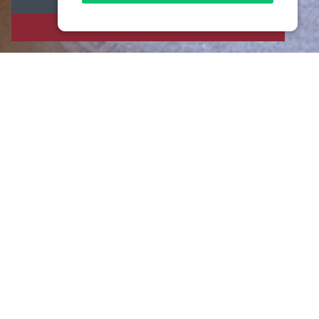
ACCONSENTO
– DELUXE –
The large Deluxe rooms are
located on the first and second
floors, equipped with large sliding
windows facing the Nodo garden.
The perfect solution for those
seeking their privacy in a
suggestive and relaxing
atmosphere.