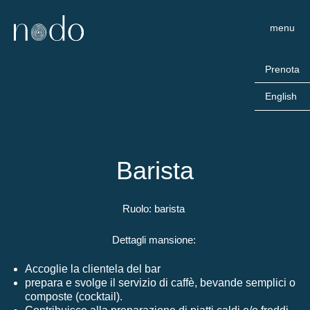
Skip
Skip
HOTEL
to
to
nodo
|
Sh
menu
main
footer
Hotel
Off
RESTAURANT
content
Con
|
Prenota
SPA
English
Barista
Ruolo: barista
Dettagli mansione:
Accoglie la clientela del bar
prepara e svolge il servizio di caffè, bevande semplici o
composte (cocktail).