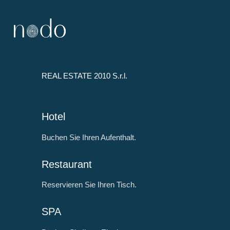
Skip
Skip
HOTEL
|
to
to
nodo
RESTAURANT
Hotel
main
footer
|
content
SPA
REAL ESTATE 2010 S.r.l.
Hotel
Buchen Sie Ihren Aufenthalt.
Restaurant
Reservieren Sie Ihren Tisch.
SPA