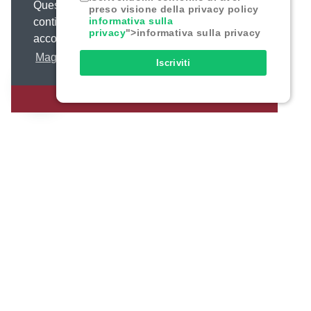
Questo sito web utilizza i cookie,
preso visione della privacy policy
informativa sulla
continuando o chiudendo questo messaggio
privacy
">informativa sulla privacy
acconsenti al loro uso.
Maggiori informazioni
Iscriviti
ACCONSENTO
Footer